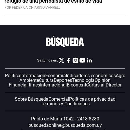
refugio de una periodista de estilo de vida
POR FEDERICA CHIARINO VANRELL
Seguinos en:
Política
Información
Economía
Indicadores económicos
Agro
Ambiente
Cultura
Deportes
Tecnología
Opinión
Financial times
Internacional
B-content
Cartas al Director
Sobre Búsqueda
Comercial
Políticas de privacidad
Términos y Condiciones
Pablo de María 1042 - 2418 8280
busquedaonline@busqueda.com.uy