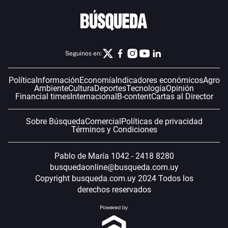
Seguinos en:
Política
Información
Economía
Indicadores económicos
Agro
Ambiente
Cultura
Deportes
Tecnología
Opinión
Financial times
Internacional
B-content
Cartas al Director
Sobre Búsqueda
Comercial
Políticas de privacidad
Términos y Condiciones
Pablo de María 1042 - 2418 8280
busquedaonline@busqueda.com.uy
Copyright busqueda.com.uy 2024 Todos los
derechos reservados