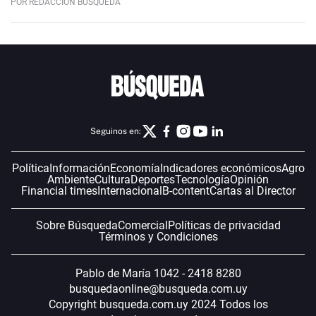
POR REDACCIÓN BÚSQUEDA
Seguinos en:
Política
Información
Economía
Indicadores económicos
Agro
Ambiente
Cultura
Deportes
Tecnología
Opinión
Financial times
Internacional
B-content
Cartas al Director
Sobre Búsqueda
Comercial
Políticas de privacidad
Términos y Condiciones
Pablo de María 1042 - 2418 8280
busquedaonline@busqueda.com.uy
Copyright busqueda.com.uy 2024 Todos los