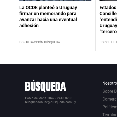
La OCDE planteó a Uruguay
Estados 
firmar un memorando para
Cancille
avanzar hacia una eventual
“entend
adhesión
Uruguay
“tercero
POR REDACCIÓN BÚSQUEDA
POR GUILL
Nosotro
Sobre 
Pablo de María 1042 - 2418 8280
Comerci
busquedaonline@busqueda.com.uy
Política
Término