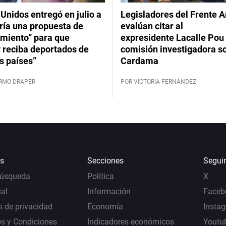
Unidos entregó en julio a
Legisladores del Frente 
ría una propuesta de
evalúan citar al
imiento” para que
expresidente Lacalle Pou 
 reciba deportados de
comisión investigadora s
s países”
Cardama
ERMO DRAPER
POR VICTORIA FERNÁNDEZ
s
Secciones
Segui
Búsqueda
Política
X
al
Información
Faceb
s de privacidad
Economía
Insta
s y Condiciones
Indicadores económicos
Youtu