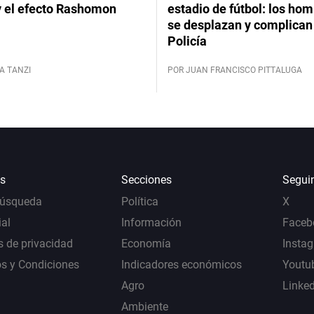
y el efecto Rashomon
estadio de fútbol: los hom
se desplazan y complican 
Policía
A TANZI
POR JUAN FRANCISCO PITTALUGA
s
Secciones
Segui
Búsqueda
Política
X
al
Información
Faceb
s de privacidad
Economía
Insta
s y Condiciones
Indicadores económicos
Youtu
Agro
Linke
Ambiente