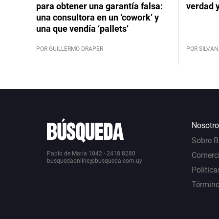
para obtener una garantía falsa:
verdad 
una consultora en un ‘cowork’ y
una que vendía ‘pallets’
POR GUILLERMO DRAPER
POR SILVAN
Nosotro
Sobre 
Pablo de María 1042 - 2418 8280
Comerci
busquedaonline@busqueda.com.uy
Política
Término