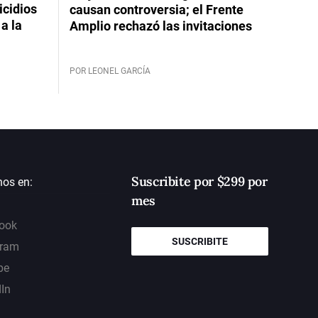
icidios
causan controversia; el Frente
a la
Amplio rechazó las invitaciones
POR LEONEL GARCÍA
Suscribite por $299 por
nos en:
mes
ook
SUSCRIBITE
gram
be
dIn