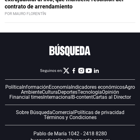
contrato de arrendamiento
POR MAURO FLORENTÍN
Seguinos en:
Política
Información
Economía
Indicadores económicos
Agro
Ambiente
Cultura
Deportes
Tecnología
Opinión
Financial times
Internacional
B-content
Cartas al Director
Sobre Búsqueda
Comercial
Políticas de privacidad
Términos y Condiciones
Pablo de María 1042 - 2418 8280