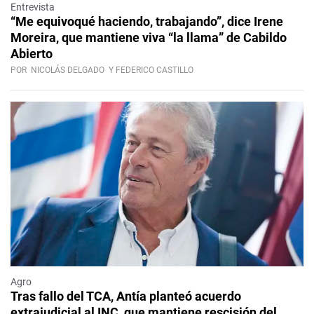
Entrevista
“Me equivoqué haciendo, trabajando”, dice Irene
Moreira, que mantiene viva “la llama” de Cabildo
Abierto
POR
NICOLÁS DELGADO
Y FEDERICO CASTILLO
Agro
Tras fallo del TCA, Antía planteó acuerdo
extrajudicial al INC, que mantiene rescisión del