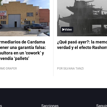
Video
ermediarios de Cardama
¿Qué pasó ayer?: la memor
ener una garantía falsa:
verdad y el efecto Rasho
ultora en un ‘cowork’ y
vendía ‘pallets’
ERMO DRAPER
POR SILVANA TANZI
s
Secciones
Segui