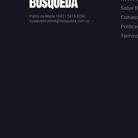
Sobre 
Pablo de María 1042 - 2418 8280
Comerci
busquedaonline@busqueda.com.uy
Política
Término