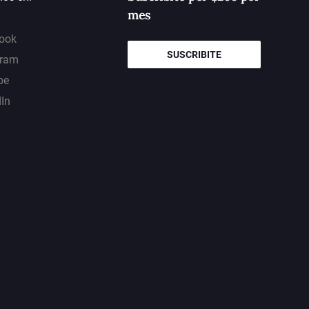
mes
ook
SUSCRIBITE
gram
be
dIn