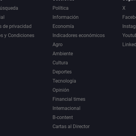
Búsqueda
Política
X
al
Información
Faceb
s de privacidad
Economía
Insta
s y Condiciones
Indicadores económicos
Youtu
Agro
Linke
Ambiente
Cultura
Deportes
Tecnología
Opinión
Financial times
Internacional
B-content
Cartas al Director