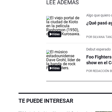
LEÉ ADEMÁS
Algo que quiero 
¿Qué pasó ay
Video
POR
SILVANA TAN
Debut esperado
Foo Fighters
show en el C
Video
POR
REDACCIÓN 
TE PUEDE INTERESAR