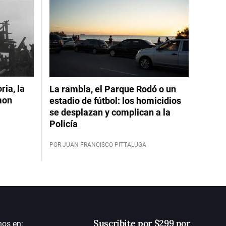
ia, la
La rambla, el Parque Rodó o un
mon
estadio de fútbol: los homicidios
se desplazan y complican a la
Policía
POR JUAN FRANCISCO PITTALUGA
Suscribite por $299 por
nos en: