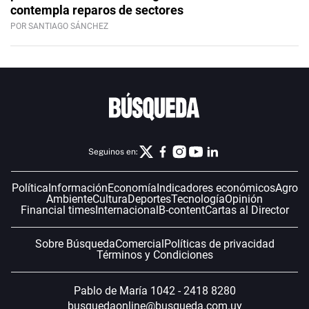
contempla reparos de sectores
POR SANTIAGO SÁNCHEZ
Seguinos en:
Política
Información
Economía
Indicadores económicos
Agro
Ambiente
Cultura
Deportes
Tecnología
Opinión
Financial times
Internacional
B-content
Cartas al Director
Sobre Búsqueda
Comercial
Políticas de privacidad
Términos y Condiciones
Pablo de María 1042 - 2418 8280
busquedaonline@busqueda.com.uy