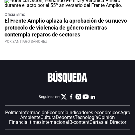
Oficialismo
El Frente Amplio aplaza la aprobación de su nuevo
protocolo de violencia de género mientras
contempla reparos de sectores
POR SANTIAGO SÁNCHEZ
Seguinos en:
Política
Información
Economía
Indicadores económicos
Agro
Ambiente
Cultura
Deportes
Tecnología
Opinión
Financial times
Internacional
B-content
Cartas al Director