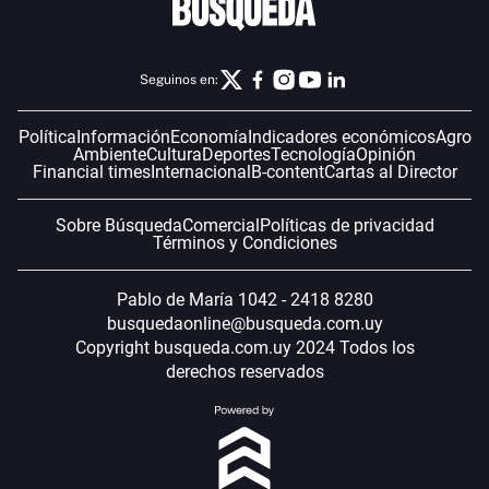
Seguinos en:
Política
Información
Economía
Indicadores económicos
Agro
Ambiente
Cultura
Deportes
Tecnología
Opinión
Financial times
Internacional
B-content
Cartas al Director
Sobre Búsqueda
Comercial
Políticas de privacidad
Términos y Condiciones
Pablo de María 1042 - 2418 8280
busquedaonline@busqueda.com.uy
Copyright busqueda.com.uy 2024 Todos los
derechos reservados