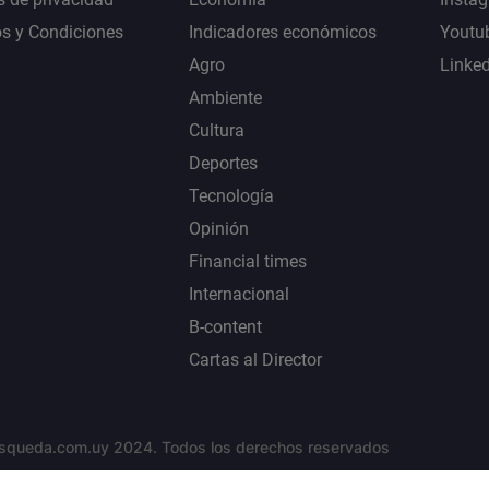
s y Condiciones
Indicadores económicos
Youtu
Agro
Linke
Ambiente
Cultura
Deportes
Tecnología
Opinión
Financial times
Internacional
B-content
Cartas al Director
squeda.com.uy 2024. Todos los derechos reservados