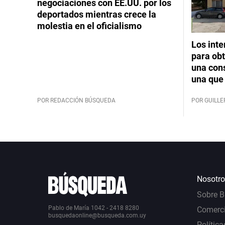
negociaciones con EE.UU. por los
deportados mientras crece la
molestia en el oficialismo
Los int
para obt
una cons
una que 
POR REDACCIÓN BÚSQUEDA
POR GUILL
Nosotro
Sobre 
Pablo de María 1042 - 2418 8280
Comerci
busquedaonline@busqueda.com.uy
Política