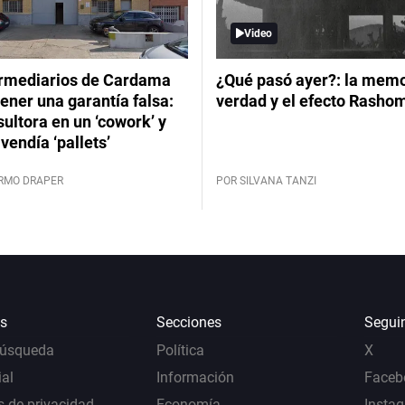
Video
ermediarios de Cardama
¿Qué pasó ayer?: la memor
ener una garantía falsa:
verdad y el efecto Rasho
ultora en un ‘cowork’ y
vendía ‘pallets’
ERMO DRAPER
POR SILVANA TANZI
s
Secciones
Segui
Búsqueda
Política
X
al
Información
Faceb
s de privacidad
Economía
Insta