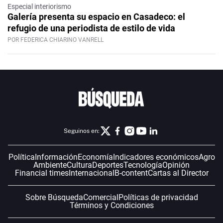
Especial interiorismo
Galería presenta su espacio en Casadeco: el
refugio de una periodista de estilo de vida
POR FEDERICA CHIARINO VANRELL
Seguinos en:
Política
Información
Economía
Indicadores económicos
Agro
Ambiente
Cultura
Deportes
Tecnología
Opinión
Financial times
Internacional
B-content
Cartas al Director
Sobre Búsqueda
Comercial
Políticas de privacidad
Términos y Condiciones