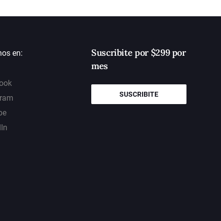
Suscribite por $299 por
nos en:
mes
ook
SUSCRIBITE
gram
be
dIn