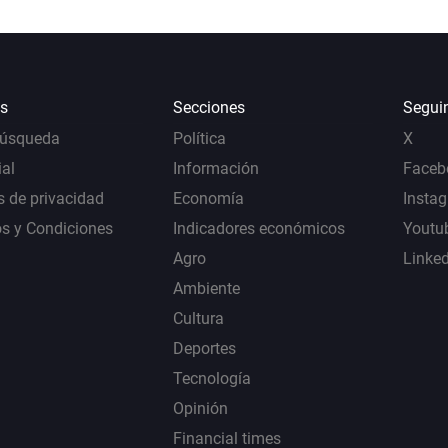
s
Secciones
Segui
Búsqueda
Política
X
al
Información
Faceb
s de privacidad
Economía
Insta
s y Condiciones
Indicadores económicos
Youtu
Agro
Linke
Ambiente
Cultura
Deportes
Tecnología
Opinión
Financial times