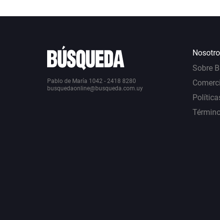
Nosotro
Sobre 
Pablo de María 1042 - 2418 8280
Comerci
busquedaonline@busqueda.com.uy
Política
Término