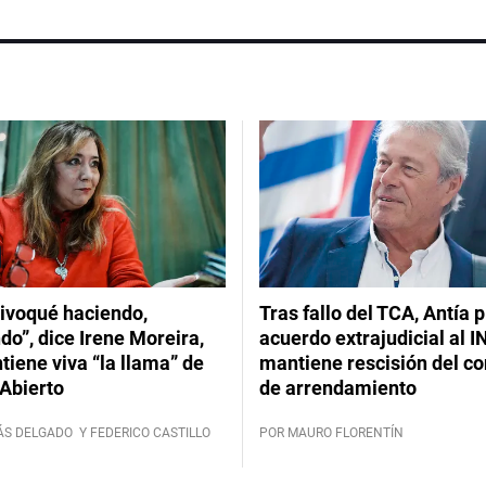
ivoqué haciendo,
Tras fallo del TCA, Antía 
do”, dice Irene Moreira,
acuerdo extrajudicial al I
iene viva “la llama” de
mantiene rescisión del co
Abierto
de arrendamiento
ÁS DELGADO
Y FEDERICO CASTILLO
POR MAURO FLORENTÍN