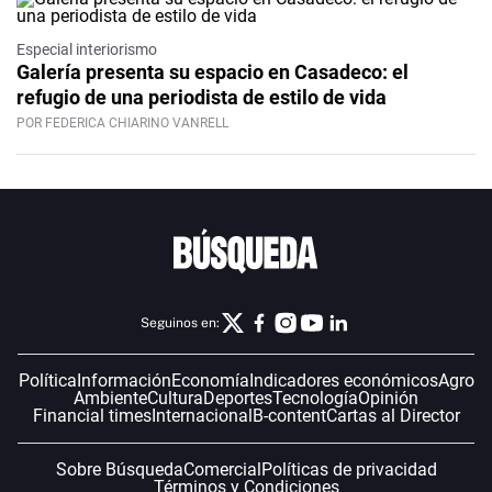
Especial interiorismo
Galería presenta su espacio en Casadeco: el
refugio de una periodista de estilo de vida
POR FEDERICA CHIARINO VANRELL
Seguinos en:
Política
Información
Economía
Indicadores económicos
Agro
Ambiente
Cultura
Deportes
Tecnología
Opinión
Financial times
Internacional
B-content
Cartas al Director
Sobre Búsqueda
Comercial
Políticas de privacidad
Términos y Condiciones