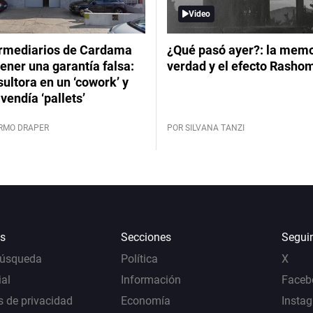
Video
ermediarios de Cardama
¿Qué pasó ayer?: la memor
ener una garantía falsa:
verdad y el efecto Rasho
ultora en un ‘cowork’ y
vendía ‘pallets’
ERMO DRAPER
POR SILVANA TANZI
s
Secciones
Segui
Búsqueda
Política
X
al
Información
Faceb
s de privacidad
Economía
Insta