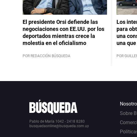
El presidente Orsi defiende las
Los int
negociaciones con EE.UU. por los
para obt
deportados mientras crece la
una cons
molestia en el oficialismo
una que 
POR REDACCIÓN BÚSQUEDA
POR GUILL
Nosotro
Sobre 
Pablo de María 1042 - 2418 8280
Comerci
busquedaonline@busqueda.com.uy
Política