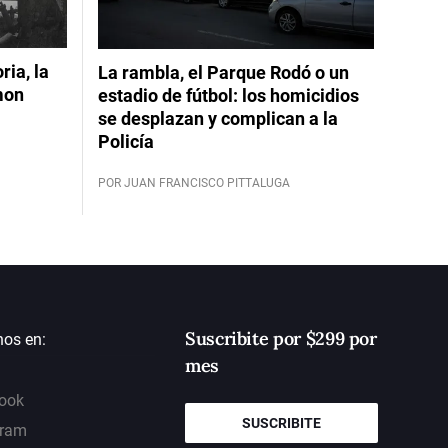
ia, la
La rambla, el Parque Rodó o un
mon
estadio de fútbol: los homicidios
se desplazan y complican a la
Policía
POR JUAN FRANCISCO PITTALUGA
Suscribite por $299 por
nos en:
mes
ook
SUSCRIBITE
gram