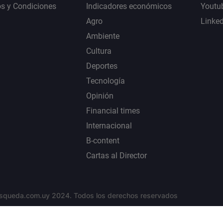
s y Condiciones
Indicadores económicos
Youtu
Agro
Linke
Ambiente
Cultura
Deportes
Tecnología
Opinión
Financial times
Internacional
B-content
Cartas al Director
squeda.com.uy 2024. Todos los derechos reservados