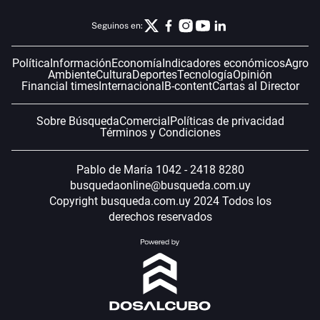
Seguinos en:
Política
Información
Economía
Indicadores económicos
Agro
Ambiente
Cultura
Deportes
Tecnología
Opinión
Financial times
Internacional
B-content
Cartas al Director
Sobre Búsqueda
Comercial
Políticas de privacidad
Términos y Condiciones
Pablo de María 1042 - 2418 8280
busquedaonline@busqueda.com.uy
Copyright busqueda.com.uy 2024 Todos los
derechos reservados