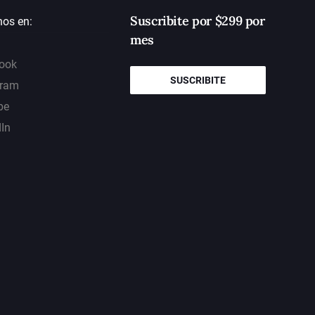
Suscribite por $299 por
nos en:
mes
ook
SUSCRIBITE
gram
be
dIn