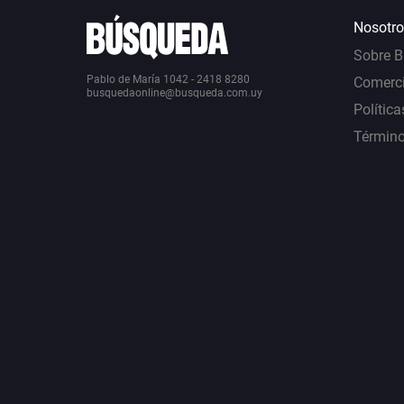
Nosotro
Sobre 
Pablo de María 1042 - 2418 8280
Comerci
busquedaonline@busqueda.com.uy
Política
Término