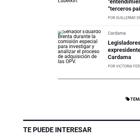
“entendimien
“terceros pa
POR
GUILLERMO D
Cardama
Legisladores
expresidente
Cardama
POR
VICTORIA FE
TEM
TE PUEDE INTERESAR