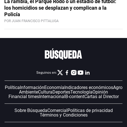
La rambla, el Parque Rodó o un estadio de fútbol:
los homicidios se desplazan y complican a la
Policía
POR JUAN FRANCISCO PITTALUGA
Seguinos en:
Política
Información
Economía
Indicadores económicos
Agro
Ambiente
Cultura
Deportes
Tecnología
Opinión
Financial times
Internacional
B-content
Cartas al Director
Sobre Búsqueda
Comercial
Políticas de privacidad
Términos y Condiciones