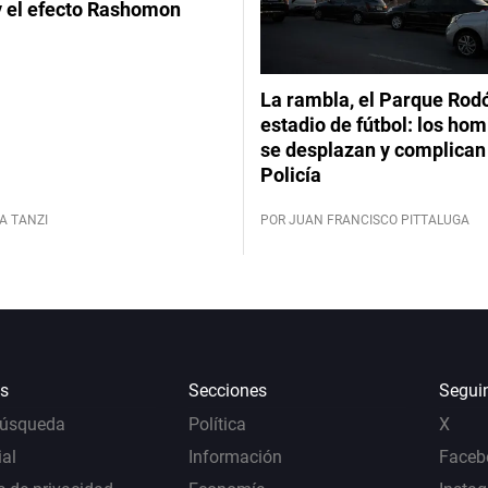
y el efecto Rashomon
La rambla, el Parque Rod
estadio de fútbol: los hom
se desplazan y complican 
Policía
A TANZI
POR JUAN FRANCISCO PITTALUGA
s
Secciones
Segui
Búsqueda
Política
X
al
Información
Faceb