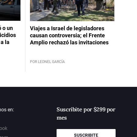
ó o un
Viajes a Israel de legisladores
icidios
causan controversia; el Frente
a la
Amplio rechazó las invitaciones
POR LEONEL GARCÍA
Suscribite por $299 por
nos en:
mes
ook
SUSCRIBITE