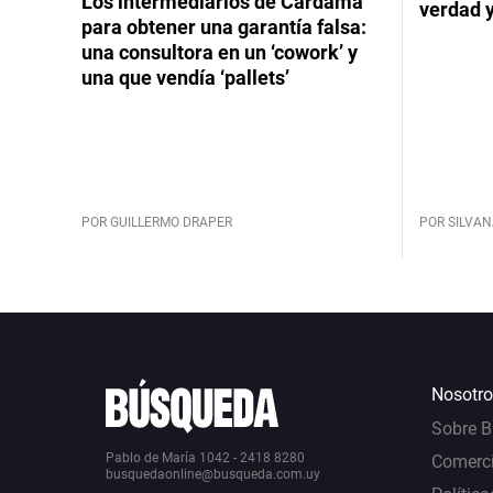
Los intermediarios de Cardama
verdad 
para obtener una garantía falsa:
una consultora en un ‘cowork’ y
una que vendía ‘pallets’
POR GUILLERMO DRAPER
POR SILVAN
Nosotro
Sobre 
Pablo de María 1042 - 2418 8280
Comerci
busquedaonline@busqueda.com.uy