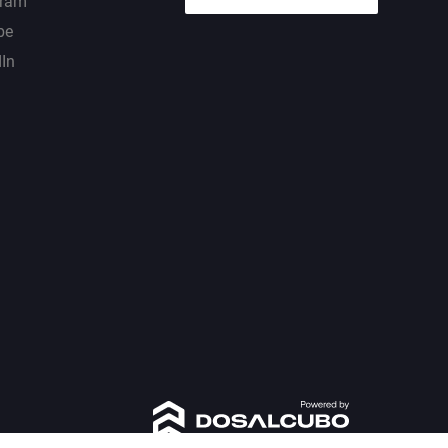
gram
be
dIn