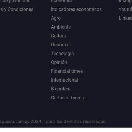
s de privacidad
Economía
Insta
s y Condiciones
Indicadores económicos
Youtu
Agro
Linke
Ambiente
Cultura
Deportes
Tecnología
Opinión
Financial times
Internacional
B-content
Cartas al Director
squeda.com.uy 2024. Todos los derechos reservados