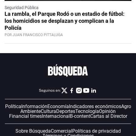
Seguridad Pública
La rambla, el Parque Rodó o un estadio de fútbol:
los homicidios se desplazan y complican a la
Policía
POR JUAN FRANCISCO PITTALUGA
Seguinos en:
Política
Información
Economía
Indicadores económicos
Agro
Ambiente
Cultura
Deportes
Tecnología
Opinión
Financial times
Internacional
B-content
Cartas al Director
Sobre Búsqueda
Comercial
Políticas de privacidad
Términos y Condiciones