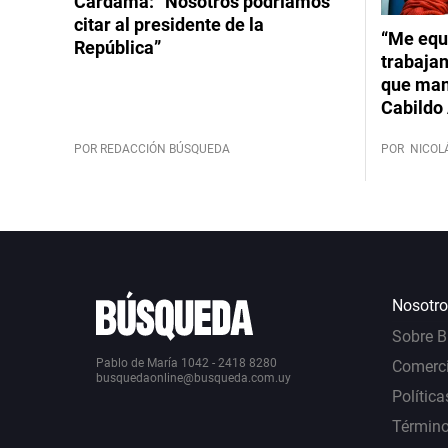
Cardama: “Nosotros podríamos
citar al presidente de la
“Me equ
República”
trabajan
que mant
Cabildo 
POR REDACCIÓN BÚSQUEDA
POR
NICOL
Nosotro
Sobre 
Pablo de María 1042 - 2418 8280
Comerci
busquedaonline@busqueda.com.uy
Política
Término