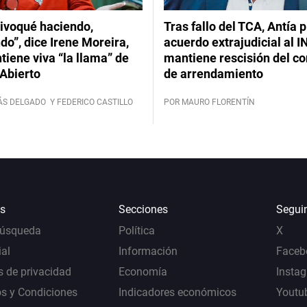
ivoqué haciendo,
Tras fallo del TCA, Antía 
do”, dice Irene Moreira,
acuerdo extrajudicial al I
iene viva “la llama” de
mantiene rescisión del co
Abierto
de arrendamiento
ÁS DELGADO
Y FEDERICO CASTILLO
POR MAURO FLORENTÍN
s
Secciones
Segui
Búsqueda
Política
X
al
Información
Faceb
s de privacidad
Economía
Insta
s y Condiciones
Indicadores económicos
Youtu