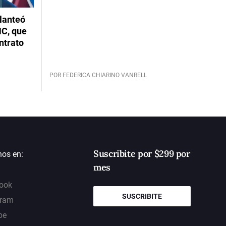
planteó
NC, que
ntrato
POR FEDERICA CHIARINO VANRELL
Suscribite por $299 por
nos en:
mes
ook
SUSCRIBITE
gram
be