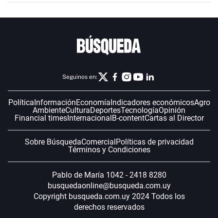
Seguinos en:
Política
Información
Economía
Indicadores económicos
Agro
Ambiente
Cultura
Deportes
Tecnología
Opinión
Financial times
Internacional
B-content
Cartas al Director
Sobre Búsqueda
Comercial
Políticas de privacidad
Términos y Condiciones
Pablo de María 1042 - 2418 8280
busquedaonline@busqueda.com.uy
Copyright busqueda.com.uy 2024 Todos los
derechos reservados