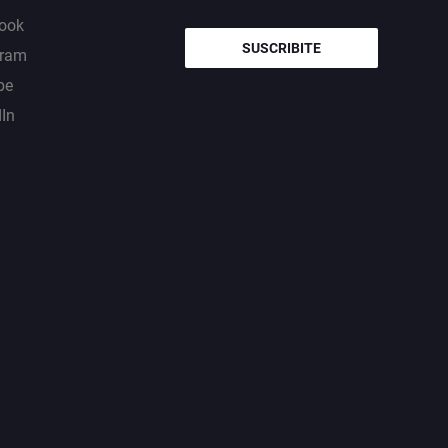
ook
SUSCRIBITE
gram
be
dIn