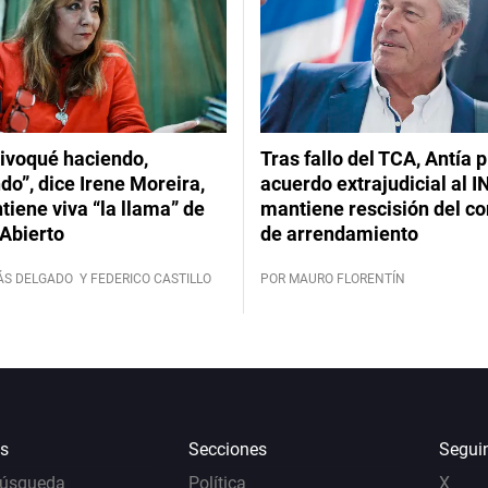
ivoqué haciendo,
Tras fallo del TCA, Antía 
do”, dice Irene Moreira,
acuerdo extrajudicial al I
iene viva “la llama” de
mantiene rescisión del co
Abierto
de arrendamiento
ÁS DELGADO
Y FEDERICO CASTILLO
POR MAURO FLORENTÍN
s
Secciones
Segui
Búsqueda
Política
X