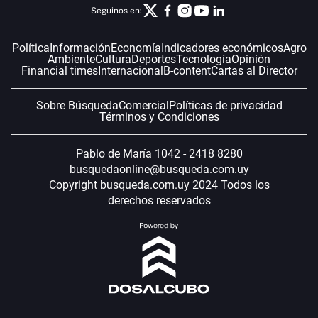
Seguinos en:
Política
Información
Economía
Indicadores económicos
Agro
Ambiente
Cultura
Deportes
Tecnología
Opinión
Financial times
Internacional
B-content
Cartas al Director
Sobre Búsqueda
Comercial
Políticas de privacidad
Términos y Condiciones
Pablo de María 1042 - 2418 8280
busquedaonline@busqueda.com.uy
Copyright busqueda.com.uy 2024 Todos los
derechos reservados