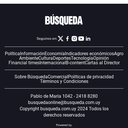
Seguinos en:
Política
Información
Economía
Indicadores económicos
Agro
Ambiente
Cultura
Deportes
Tecnología
Opinión
Financial times
Internacional
B-content
Cartas al Director
Sobre Búsqueda
Comercial
Políticas de privacidad
Términos y Condiciones
Pablo de María 1042 - 2418 8280
busquedaonline@busqueda.com.uy
Copyright busqueda.com.uy 2024 Todos los
derechos reservados