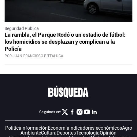
Seguridad Pública
La rambla, el Parque Rodó o un estadio de fútbol:
los homicidios se desplazan y complican a la
Policía
POR JUAN FRANCISCO PITTALUGA
Seguinos en:
Política
Información
Economía
Indicadores económicos
Agro
Ambiente
Cultura
Deportes
Tecnología
Opinión