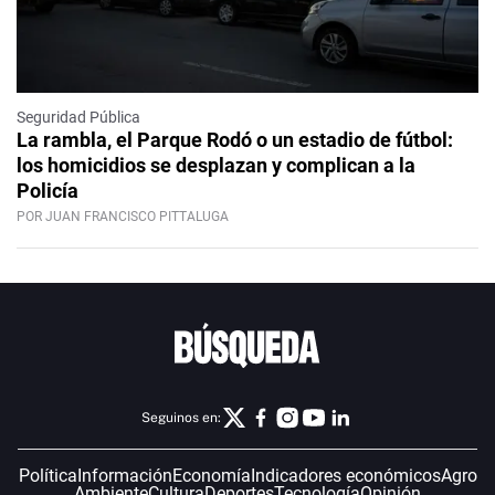
Seguridad Pública
La rambla, el Parque Rodó o un estadio de fútbol:
los homicidios se desplazan y complican a la
Policía
POR JUAN FRANCISCO PITTALUGA
Seguinos en:
Política
Información
Economía
Indicadores económicos
Agro
Ambiente
Cultura
Deportes
Tecnología
Opinión