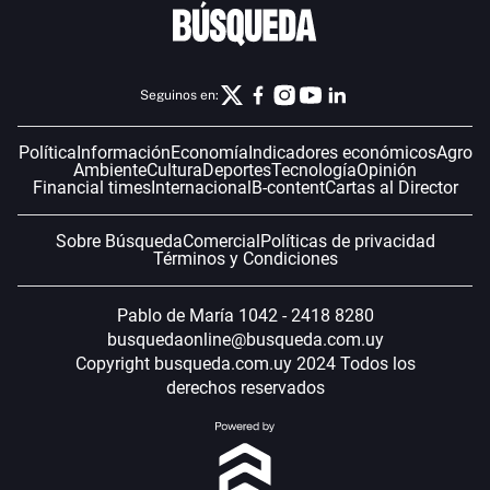
Seguinos en:
Política
Información
Economía
Indicadores económicos
Agro
Ambiente
Cultura
Deportes
Tecnología
Opinión
Financial times
Internacional
B-content
Cartas al Director
Sobre Búsqueda
Comercial
Políticas de privacidad
Términos y Condiciones
Pablo de María 1042 - 2418 8280
busquedaonline@busqueda.com.uy
Copyright busqueda.com.uy 2024 Todos los
derechos reservados