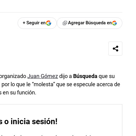
+ Seguir en
Agregar Búsqueda en
n organizado
Juan Gómez
dijo a
Búsqueda
que su
o”, por lo que le “molesta” que se especule acerca de
s en su función.
s o inicia sesión!