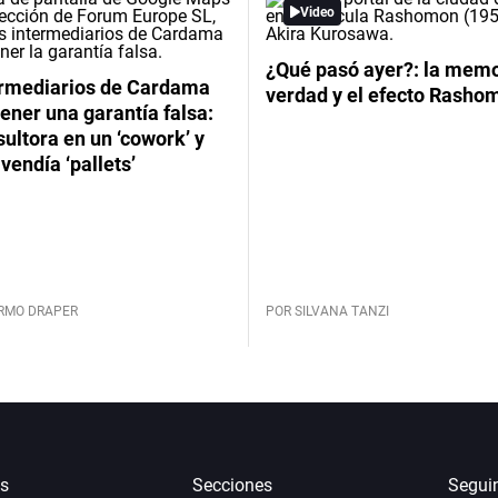
Video
¿Qué pasó ayer?: la memor
ermediarios de Cardama
verdad y el efecto Rasho
ener una garantía falsa:
ultora en un ‘cowork’ y
vendía ‘pallets’
ERMO DRAPER
POR SILVANA TANZI
s
Secciones
Segui