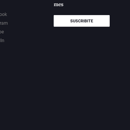
mes
ook
SUSCRIBITE
gram
be
dIn