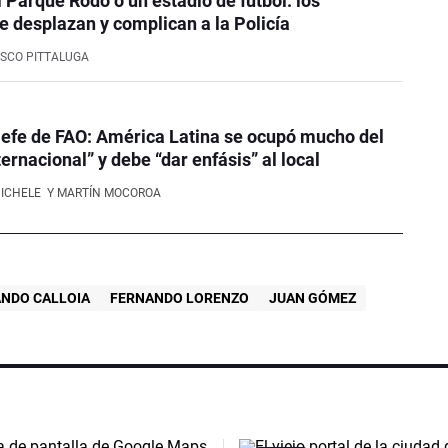
l Parque Rodó o un estadio de fútbol: los
e desplazan y complican a la Policía
SCO PITTALUGA
efe de FAO: América Latina se ocupó mucho del
ernacional” y debe “dar enfásis” al local
NICHELE
Y MARTÍN MOCOROA
NDO CALLOIA
FERNANDO LORENZO
JUAN GÓMEZ