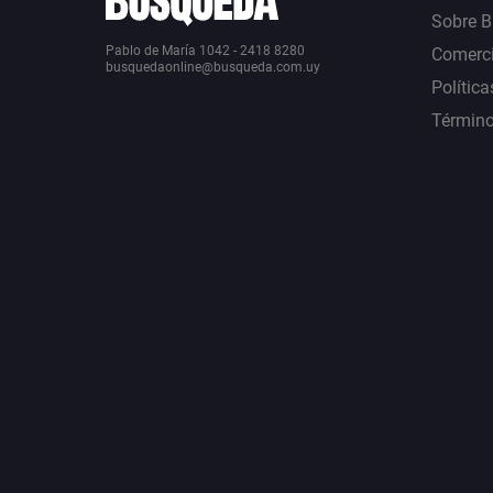
Sobre 
Pablo de María 1042 - 2418 8280
Comerci
busquedaonline@busqueda.com.uy
Política
Término