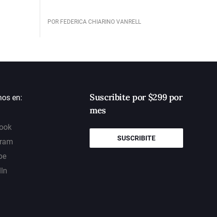
POR FEDERICA CHIARINO VANRELL
Suscribite por $299 por
nos en:
mes
ook
SUSCRIBITE
gram
be
dIn