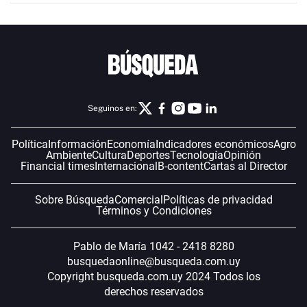
Seguinos en:
Política
Información
Economía
Indicadores económicos
Agro
Ambiente
Cultura
Deportes
Tecnología
Opinión
Financial times
Internacional
B-content
Cartas al Director
Sobre Búsqueda
Comercial
Políticas de privacidad
Términos y Condiciones
Pablo de María 1042 - 2418 8280
busquedaonline@busqueda.com.uy
Copyright busqueda.com.uy 2024 Todos los
derechos reservados