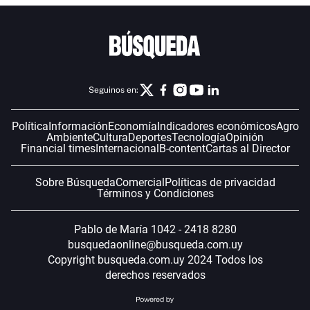
Seguinos en:
Política
Información
Economía
Indicadores económicos
Agro
Ambiente
Cultura
Deportes
Tecnología
Opinión
Financial times
Internacional
B-content
Cartas al Director
Sobre Búsqueda
Comercial
Políticas de privacidad
Términos y Condiciones
Pablo de María 1042 - 2418 8280
busquedaonline@busqueda.com.uy
Copyright busqueda.com.uy 2024 Todos los
derechos reservados