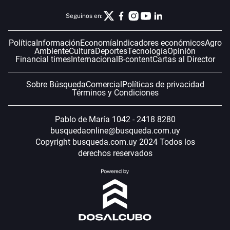
Seguinos en:
Política
Información
Economía
Indicadores económicos
Agro
Ambiente
Cultura
Deportes
Tecnología
Opinión
Financial times
Internacional
B-content
Cartas al Director
Sobre Búsqueda
Comercial
Políticas de privacidad
Términos y Condiciones
Pablo de María 1042 - 2418 8280
busquedaonline@busqueda.com.uy
Copyright busqueda.com.uy 2024 Todos los
derechos reservados