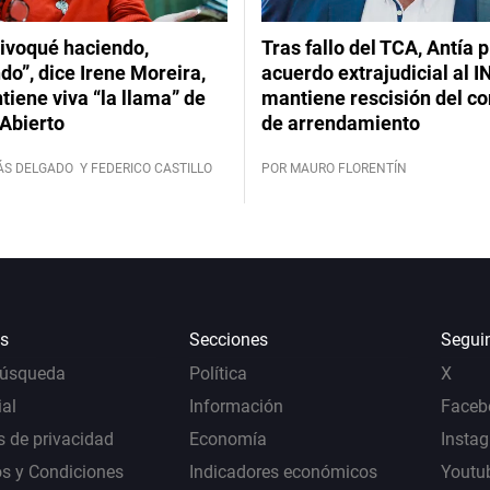
ivoqué haciendo,
Tras fallo del TCA, Antía 
do”, dice Irene Moreira,
acuerdo extrajudicial al I
iene viva “la llama” de
mantiene rescisión del co
Abierto
de arrendamiento
ÁS DELGADO
Y FEDERICO CASTILLO
POR MAURO FLORENTÍN
s
Secciones
Segui
Búsqueda
Política
X
al
Información
Faceb
s de privacidad
Economía
Insta
s y Condiciones
Indicadores económicos
Youtu