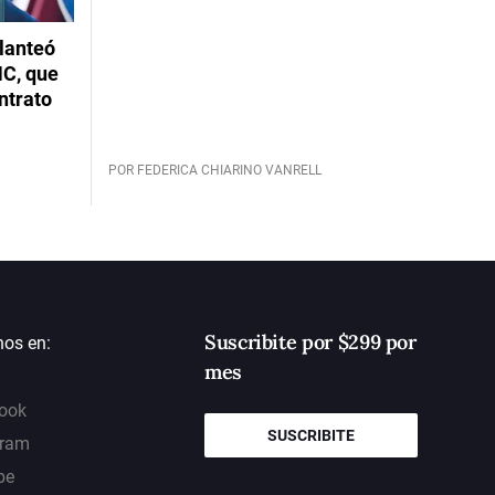
planteó
NC, que
ntrato
POR FEDERICA CHIARINO VANRELL
Suscribite por $299 por
nos en:
mes
ook
SUSCRIBITE
gram
be