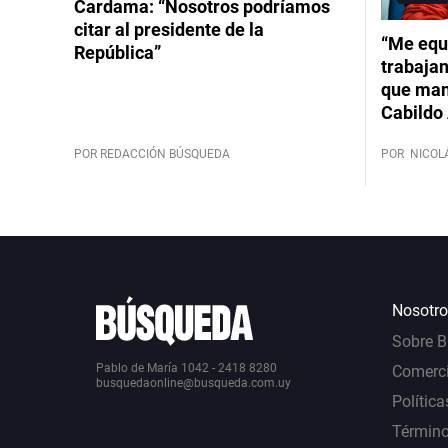
Cardama: “Nosotros podríamos
citar al presidente de la
“Me equ
República”
trabajan
que mant
Cabildo 
POR REDACCIÓN BÚSQUEDA
POR
NICOL
Nosotro
Sobre 
Pablo de María 1042 - 2418 8280
Comerci
busquedaonline@busqueda.com.uy
Política
Término