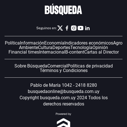
Seguinos en:
Política
Información
Economía
Indicadores económicos
Agro
Ambiente
Cultura
Deportes
Tecnología
Opinión
Financial times
Internacional
B-content
Cartas al Director
Sobre Búsqueda
Comercial
Políticas de privacidad
Términos y Condiciones
Pablo de María 1042 - 2418 8280
busquedaonline@busqueda.com.uy
Copyright busqueda.com.uy 2024 Todos los
derechos reservados