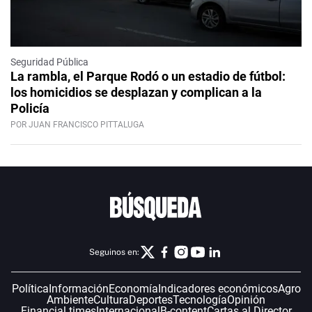
Seguridad Pública
La rambla, el Parque Rodó o un estadio de fútbol:
los homicidios se desplazan y complican a la
Policía
POR JUAN FRANCISCO PITTALUGA
Seguinos en:
Política
Información
Economía
Indicadores económicos
Agro
Ambiente
Cultura
Deportes
Tecnología
Opinión
Financial times
Internacional
B-content
Cartas al Director