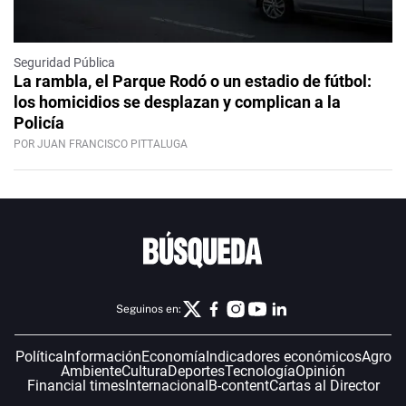
Seguridad Pública
La rambla, el Parque Rodó o un estadio de fútbol:
los homicidios se desplazan y complican a la
Policía
POR JUAN FRANCISCO PITTALUGA
Seguinos en:
Política
Información
Economía
Indicadores económicos
Agro
Ambiente
Cultura
Deportes
Tecnología
Opinión
Financial times
Internacional
B-content
Cartas al Director