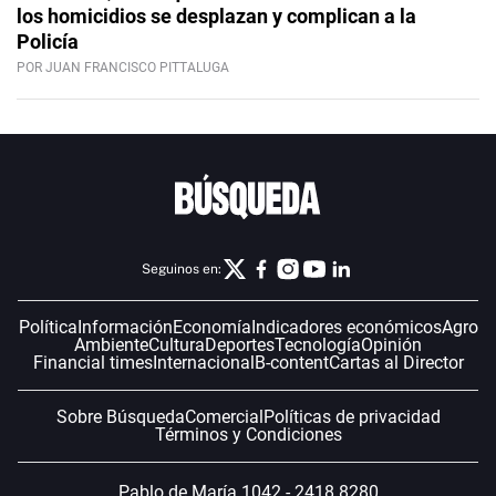
los homicidios se desplazan y complican a la
Policía
POR JUAN FRANCISCO PITTALUGA
Seguinos en:
Política
Información
Economía
Indicadores económicos
Agro
Ambiente
Cultura
Deportes
Tecnología
Opinión
Financial times
Internacional
B-content
Cartas al Director
Sobre Búsqueda
Comercial
Políticas de privacidad
Términos y Condiciones
Pablo de María 1042 - 2418 8280