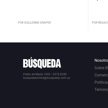
POR GUILLERMO DRAPER
POR REDAC
Nosotro
Sobre 
Pablo de María 1042 - 2418 8280
Comerci
busquedaonline@busqueda.com.uy
Política
Término