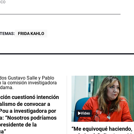
CCO
TEMAS:
FRIDA KAHLO
ción cuestionó intención
ialismo de convocar a
Pou a investigadora por
Video
: “Nosotros podríamos
 presidente de la
“Me equivoqué haciendo,
ca”