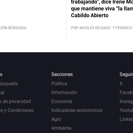
trabajando”, dice Irene Mo
que mantiene viva “la lla
Cabildo Abierto
CIÓN BÚSQUEDA
POR
NICOLÁS DELGADO
Y FEDERICO 
s
Secciones
Segui
Búsqueda
Política
X
al
Información
Faceb
s de privacidad
Economía
Insta
s y Condiciones
Indicadores económicos
Youtu
Agro
Linke
Ambiente