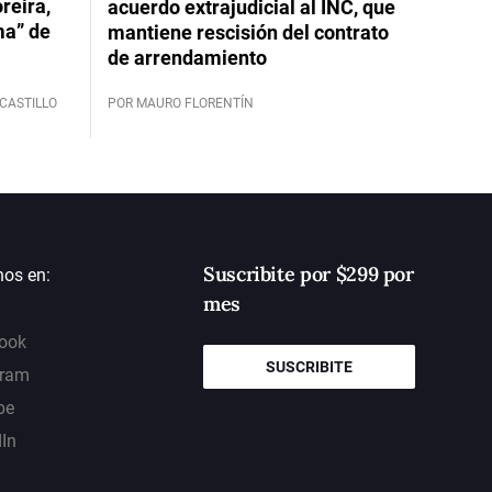
reira,
acuerdo extrajudicial al INC, que
ma” de
mantiene rescisión del contrato
de arrendamiento
CASTILLO
POR MAURO FLORENTÍN
Suscribite por $299 por
nos en:
mes
ook
SUSCRIBITE
gram
be
dIn