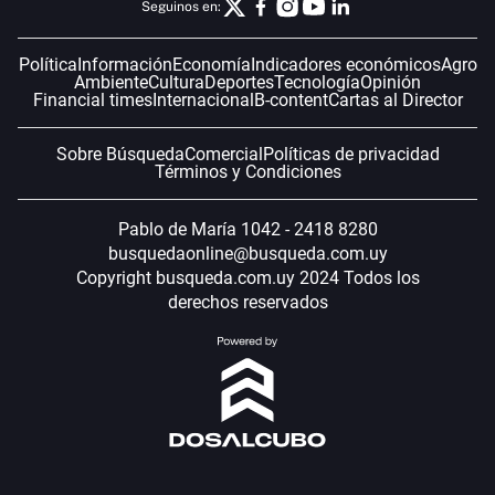
Seguinos en:
Política
Información
Economía
Indicadores económicos
Agro
Ambiente
Cultura
Deportes
Tecnología
Opinión
Financial times
Internacional
B-content
Cartas al Director
Sobre Búsqueda
Comercial
Políticas de privacidad
Términos y Condiciones
Pablo de María 1042 - 2418 8280
busquedaonline@busqueda.com.uy
Copyright busqueda.com.uy 2024 Todos los
derechos reservados