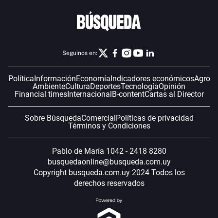
Seguinos en:
Política
Información
Economía
Indicadores económicos
Agro
Ambiente
Cultura
Deportes
Tecnología
Opinión
Financial times
Internacional
B-content
Cartas al Director
Sobre Búsqueda
Comercial
Políticas de privacidad
Términos y Condiciones
Pablo de María 1042 - 2418 8280
busquedaonline@busqueda.com.uy
Copyright busqueda.com.uy 2024 Todos los
derechos reservados