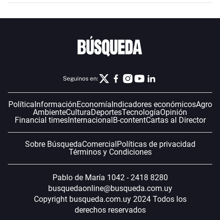
Seguinos en:
Política
Información
Economía
Indicadores económicos
Agro
Ambiente
Cultura
Deportes
Tecnología
Opinión
Financial times
Internacional
B-content
Cartas al Director
Sobre Búsqueda
Comercial
Políticas de privacidad
Términos y Condiciones
Pablo de María 1042 - 2418 8280
busquedaonline@busqueda.com.uy
Copyright busqueda.com.uy 2024 Todos los
derechos reservados