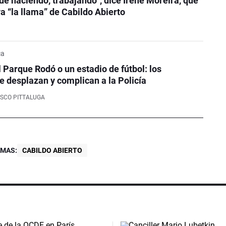
é haciendo, trabajando”, dice Irene Moreira, que
a “la llama” de Cabildo Abierto
ca
l Parque Rodó o un estadio de fútbol: los
e desplazan y complican a la Policía
SCO PITTALUGA
EMAS:
CABILDO ABIERTO