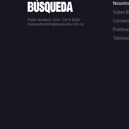
Nosotro
Sobre 
Pablo de María 1042 - 2418 8280
Comerci
busquedaonline@busqueda.com.uy
Política
Término