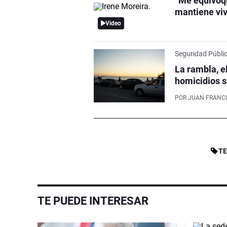
“Me equivoqu
mantiene viv
Video
Seguridad Públi
La rambla, e
homicidios s
POR
JUAN FRANCI
T
TE PUEDE INTERESAR