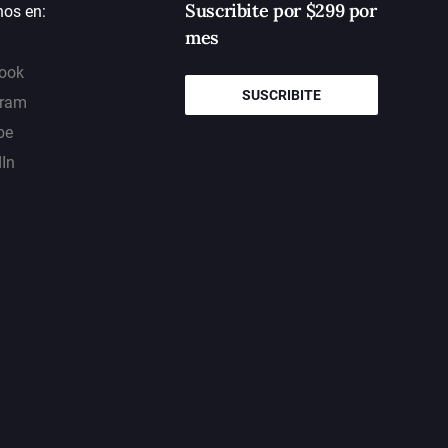
Suscribite por $299 por
nos en:
mes
ook
SUSCRIBITE
gram
be
dIn