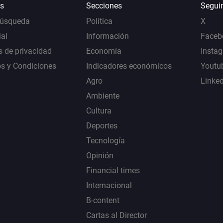
s
Secciones
Segui
Búsqueda
Política
X
al
Información
Faceb
s de privacidad
Economía
Insta
s y Condiciones
Indicadores económicos
Youtu
Agro
Linke
Ambiente
Cultura
Deportes
Tecnología
Opinión
Financial times
Internacional
B-content
Cartas al Director