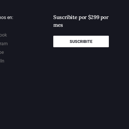
Suscribite por $299 por
nos en:
mes
ook
SUSCRIBITE
gram
be
dIn