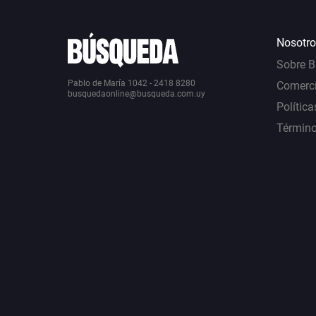
Nosotro
Sobre 
Pablo de María 1042 - 2418 8280
Comerci
busquedaonline@busqueda.com.uy
Política
Término