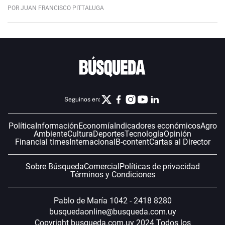
POR JUAN FRANCISCO PITTALUGA
Seguinos en:
Política
Información
Economía
Indicadores económicos
Agro
Ambiente
Cultura
Deportes
Tecnología
Opinión
Financial times
Internacional
B-content
Cartas al Director
Sobre Búsqueda
Comercial
Políticas de privacidad
Términos y Condiciones
Pablo de María 1042 - 2418 8280
busquedaonline@busqueda.com.uy
Copyright busqueda.com.uy 2024 Todos los