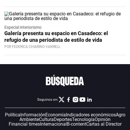
Especial interiorismo
Galería presenta su espacio en Casadeco: el
refugio de una periodista de estilo de vida
POR FEDERICA CHIARINO VANRELL
Seguinos en:
Política
Información
Economía
Indicadores económicos
Agro
Ambiente
Cultura
Deportes
Tecnología
Opinión
Financial times
Internacional
B-content
Cartas al Director