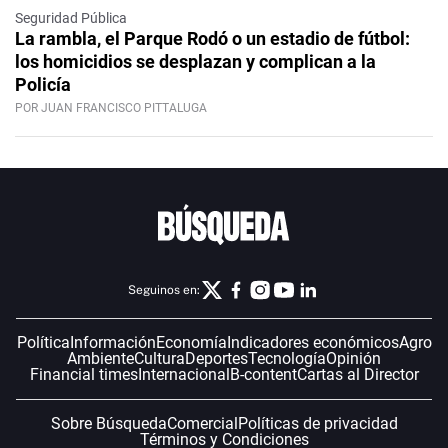
Seguridad Pública
La rambla, el Parque Rodó o un estadio de fútbol:
los homicidios se desplazan y complican a la
Policía
POR JUAN FRANCISCO PITTALUGA
Seguinos en:
Política
Información
Economía
Indicadores económicos
Agro
Ambiente
Cultura
Deportes
Tecnología
Opinión
Financial times
Internacional
B-content
Cartas al Director
Sobre Búsqueda
Comercial
Políticas de privacidad
Términos y Condiciones