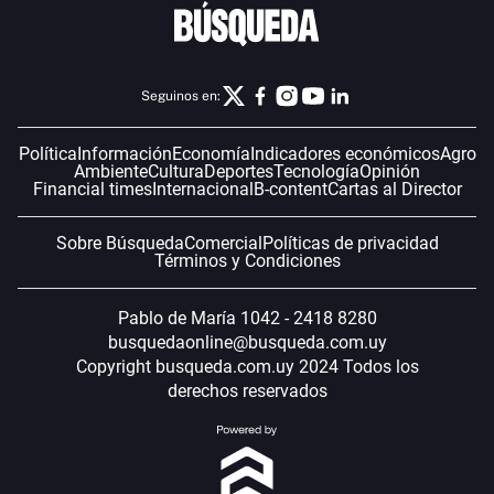
Seguinos en:
Política
Información
Economía
Indicadores económicos
Agro
Ambiente
Cultura
Deportes
Tecnología
Opinión
Financial times
Internacional
B-content
Cartas al Director
Sobre Búsqueda
Comercial
Políticas de privacidad
Términos y Condiciones
Pablo de María 1042 - 2418 8280
busquedaonline@busqueda.com.uy
Copyright busqueda.com.uy 2024 Todos los
derechos reservados