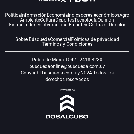
Política
Información
Economía
Indicadores económicos
Agro
Ambiente
Cultura
Deportes
Tecnología
Opinión
Financial times
Internacional
B-content
Cartas al Director
Sobre Búsqueda
Comercial
Políticas de privacidad
Términos y Condiciones
Pablo de María 1042 - 2418 8280
busquedaonline@busqueda.com.uy
Copyright busqueda.com.uy 2024 Todos los
derechos reservados