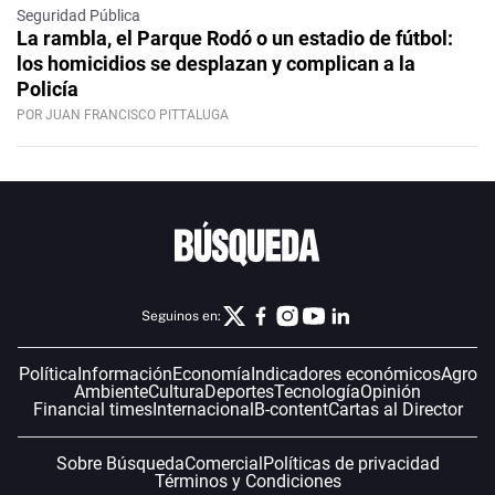
Seguridad Pública
La rambla, el Parque Rodó o un estadio de fútbol:
los homicidios se desplazan y complican a la
Policía
POR JUAN FRANCISCO PITTALUGA
Seguinos en:
Política
Información
Economía
Indicadores económicos
Agro
Ambiente
Cultura
Deportes
Tecnología
Opinión
Financial times
Internacional
B-content
Cartas al Director
Sobre Búsqueda
Comercial
Políticas de privacidad
Términos y Condiciones